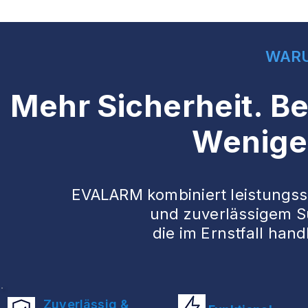
WAR
Mehr Sicherheit. B
Wenige
EVALARM kombiniert leistungss
und zuverlässigem Su
die im Ernstfall han
Zuverlässig &