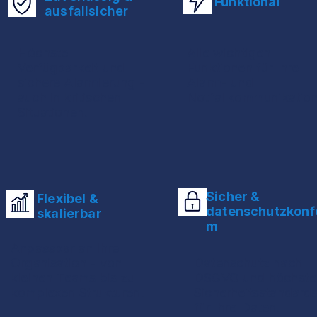
Funktional
ausfallsicher
Höchste
Alle wichtigen
Verfügbarkeit und
Funktionen für Ihre
sichere Alarmierung -
Alarm- und
auch in kritischen
Notfallkommunikatio
Situationen.
Sicher &
Flexibel &
datenschutzkonf
skalierbar
m
Anpassbar an Ihre
Organisation - von
Datenschutz nach
kleinen Teams bis zu
DSGVO und höchste
komplexen Strukturen.
Sicherheitsstandard
für Ihre Daten.